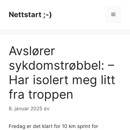
Hopp
til
Nettstart ;-)
Meny
innhold
Avslører
sykdomstrøbbel: –
Har isolert meg litt
fra troppen
8. januar 2025
av
Fredag er det klart for 10 km sprint for