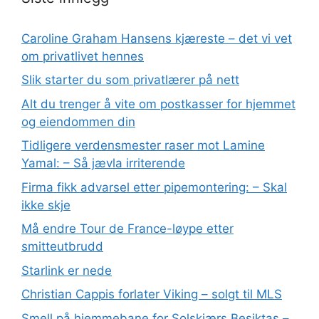
Caroline Graham Hansens kjæreste – det vi vet
om privatlivet hennes
Slik starter du som privatlærer på nett
Alt du trenger å vite om postkasser for hjemmet
og eiendommen din
Tidligere verdensmester raser mot Lamine
Yamal: – Så jævla irriterende
Firma fikk advarsel etter pipemontering: – Skal
ikke skje
Må endre Tour de France-løype etter
smitteutbrudd
Starlink er nede
Christian Cappis forlater Viking – solgt til MLS
Smell på hjemmebane for Solskjærs Besiktas –