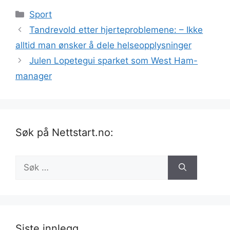
Kategorier
Sport
Tandrevold etter hjerteproblemene: – Ikke
alltid man ønsker å dele helseopplysninger
Julen Lopetegui sparket som West Ham-
manager
Søk på Nettstart.no:
Søk
etter:
Siste innlegg