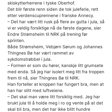
skiskytterherrene i tyske Oberhof.
Det blir første renn siden de tok juleferie, rett
etter verdenscuprennene i franske Annecy.
– Det har vært litt rusk på flere av gutta i jula, så
vi er veldig forsiktige nå de første dagene, sier
Endre Strømsheim til NRK på trening før
sprinten.
Både Strømsheim, Vebjørn Sørum og Johannes
Thingnes Bø har vært rammet av
sykdomstrøbbel i jula.
– Formen er som du hører, kanskje litt grumsete
med enda. Så jeg har isolert meg litt fra troppen
frem til nå, sier Thingnes Bø til NRK.
Han forteller at kroppen har fungert bra, men at
han har slitt med luftveiene.
– Det skal man være litt forsiktig med. Jeg har
brukt jula til å holde meg i ro og vente på at det
skal bli bra, men det har ikke blitt hundre