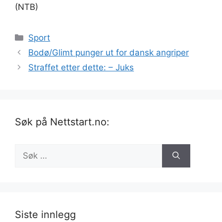
(NTB)
Kategorier
Sport
Bodø/Glimt punger ut for dansk angriper
Straffet etter dette: – Juks
Søk på Nettstart.no:
Søk
etter:
Siste innlegg