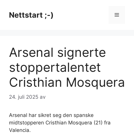
Hopp
til
Nettstart ;-)
Meny
innhold
Arsenal signerte
stoppertalentet
Cristhian Mosquera
24. juli 2025
av
Arsenal har sikret seg den spanske
midtstopperen Cristhian Mosquera (21) fra
Valencia.