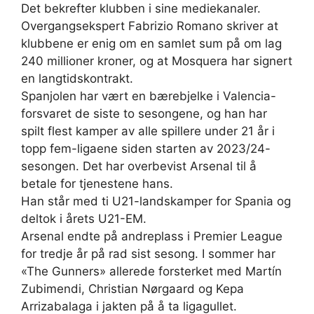
Det bekrefter klubben i sine mediekanaler.
Overgangsekspert Fabrizio Romano skriver at
klubbene er enig om en samlet sum på om lag
240 millioner kroner, og at Mosquera har signert
en langtidskontrakt.
Spanjolen har vært en bærebjelke i Valencia-
forsvaret de siste to sesongene, og han har
spilt flest kamper av alle spillere under 21 år i
topp fem-ligaene siden starten av 2023/24-
sesongen. Det har overbevist Arsenal til å
betale for tjenestene hans.
Han står med ti U21-landskamper for Spania og
deltok i årets U21-EM.
Arsenal endte på andreplass i Premier League
for tredje år på rad sist sesong. I sommer har
«The Gunners» allerede forsterket med Martín
Zubimendi, Christian Nørgaard og Kepa
Arrizabalaga i jakten på å ta ligagullet.