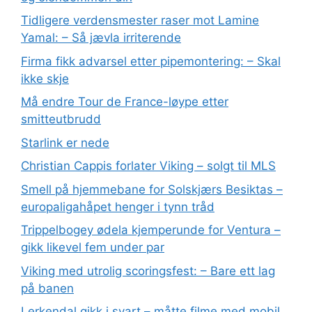
Tidligere verdensmester raser mot Lamine
Yamal: – Så jævla irriterende
Firma fikk advarsel etter pipemontering: – Skal
ikke skje
Må endre Tour de France-løype etter
smitteutbrudd
Starlink er nede
Christian Cappis forlater Viking – solgt til MLS
Smell på hjemmebane for Solskjærs Besiktas –
europaligahåpet henger i tynn tråd
Trippelbogey ødela kjemperunde for Ventura –
gikk likevel fem under par
Viking med utrolig scoringsfest: – Bare ett lag
på banen
Lerkendal gikk i svart – måtte filme med mobil