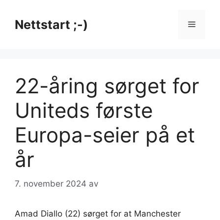
Hopp
til
Nettstart ;-)
Meny
innhold
22-åring sørget for
Uniteds første
Europa-seier på et
år
7. november 2024
av
Amad Diallo (22) sørget for at Manchester