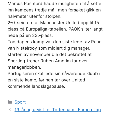
Marcus Rashford hadde muligheten til å sette
inn kampens tredje mål, men forsøket gikk en
halvmeter utenfor stolpen.
2-0-seieren tar Manchester United opp til 15.-
plass på Europaliga-tabellen. PAOK sliter langt
nede på en 33.-plass.
Torsdagens kamp var den siste ledet av Ruud
van Nistelrooy som midlertidig manager. I
starten av november ble det bekreftet at
Sporting-trener Ruben Amorim tar over
managerjobben.
Portugiseren skal lede sin nåværende klubb i
én siste kamp, før han tar over United
kommende landslagspause.
Kategorier
Sport
19-åring utvist for Tottenham i Europa-tap