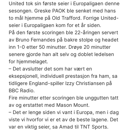
United tok sin første seier i Europaligaen denne
sesongen. Greske PAOK ble senket med hans
to mål hjemme på Old Trafford. Forrige United-
seier i Europaligaen kom for et år siden.
På den første scoringen ble 22-åringen servert
av Bruno Fernandes på bakre stolpe og headet
inn 1-0 etter 50 minutter. Drøye 20 minutter
senere gjorde han alt selv og doblet ledelsen
for hjemmelaget.
– Det avslutter det som har vært en
eksepsjonell, individuell prestasjon fra ham, sa
tidligere England-spiller Izzy Christiansen på
BBC Radio.
Fire minutter etter scoringen ble unggutten tatt
av og erstattet med Mason Mount.
– Det er lenge siden vi vant i Europa, men i dag
viste vi hvorfor vi er et av de beste lagene. Det
var en viktig seier, sa Amad til TNT Sports.