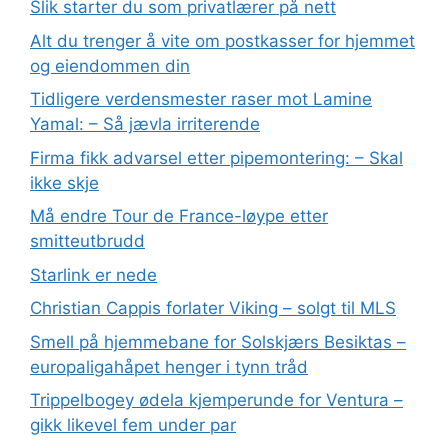
Slik starter du som privatlærer på nett
Alt du trenger å vite om postkasser for hjemmet
og eiendommen din
Tidligere verdensmester raser mot Lamine
Yamal: – Så jævla irriterende
Firma fikk advarsel etter pipemontering: – Skal
ikke skje
Må endre Tour de France-løype etter
smitteutbrudd
Starlink er nede
Christian Cappis forlater Viking – solgt til MLS
Smell på hjemmebane for Solskjærs Besiktas –
europaligahåpet henger i tynn tråd
Trippelbogey ødela kjemperunde for Ventura –
gikk likevel fem under par