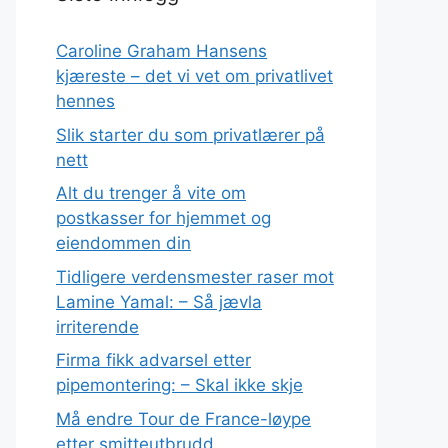
Caroline Graham Hansens
kjæreste – det vi vet om privatlivet
hennes
Slik starter du som privatlærer på
nett
Alt du trenger å vite om
postkasser for hjemmet og
eiendommen din
Tidligere verdensmester raser mot
Lamine Yamal: – Så jævla
irriterende
Firma fikk advarsel etter
pipemontering: – Skal ikke skje
Må endre Tour de France-løype
etter smitteutbrudd