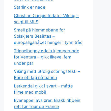
Starlink er nede
Christian Cappis forlater Viking –
solgt til MLS
Smell på hjemmebane for
Solskjærs Besiktas –
europaligahåpet henger i tynn tråd
Trippelbogey ødela kjemperunde
for Ventura – gikk likevel fem
under par
Viking med utrolig scoringsfest: –
Bare ett lag på banen
Lerkendal gikk i svart – måtte
filme med mobil
Evenepoel avslører: Brakk ribbein
rett før Tour de France