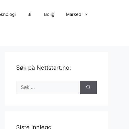
eknologi
Bil
Bolig
Marked
Søk på Nettstart.no:
Søk
etter:
Siste innlegg