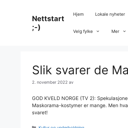
Hopp
til
Hjem
Lokale nyheter
Nettstart
innhold
;-)
Velg fylke
Mer
Slik svarer de 
2. november 2022
av
GOD KVELD NORGE (TV 2): Spekulasjonene
Maskorama-kostymer er mange. Men hva si
svaret!
Kategorier
Kultur og underholdning