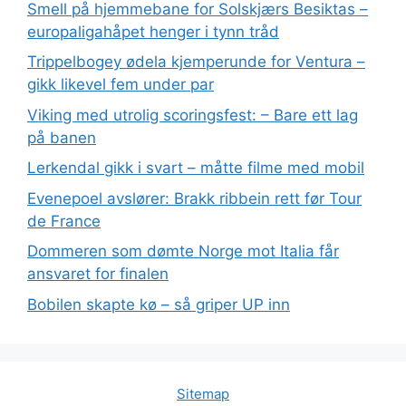
Smell på hjemmebane for Solskjærs Besiktas –
europaligahåpet henger i tynn tråd
Trippelbogey ødela kjemperunde for Ventura –
gikk likevel fem under par
Viking med utrolig scoringsfest: – Bare ett lag
på banen
Lerkendal gikk i svart – måtte filme med mobil
Evenepoel avslører: Brakk ribbein rett før Tour
de France
Dommeren som dømte Norge mot Italia får
ansvaret for finalen
Bobilen skapte kø – så griper UP inn
Sitemap