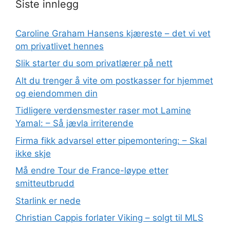
Siste innlegg
Caroline Graham Hansens kjæreste – det vi vet
om privatlivet hennes
Slik starter du som privatlærer på nett
Alt du trenger å vite om postkasser for hjemmet
og eiendommen din
Tidligere verdensmester raser mot Lamine
Yamal: – Så jævla irriterende
Firma fikk advarsel etter pipemontering: – Skal
ikke skje
Må endre Tour de France-løype etter
smitteutbrudd
Starlink er nede
Christian Cappis forlater Viking – solgt til MLS