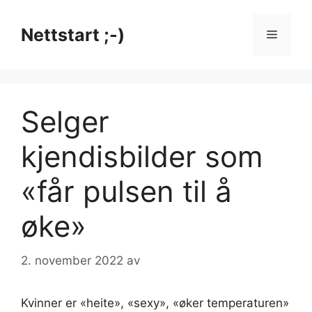
Hopp
til
Nettstart ;-)
Meny
innhold
Selger
kjendisbilder som
«får pulsen til å
øke»
2. november 2022
av
Kvinner er «heite», «sexy», «øker temperaturen»