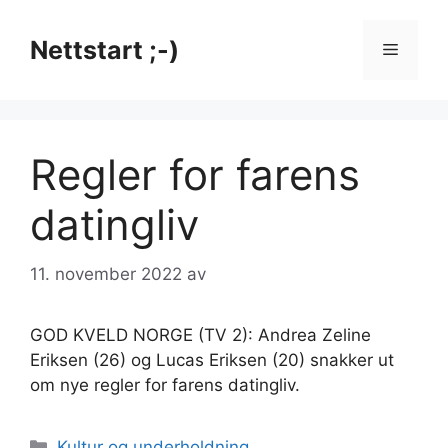
Hopp
til
Nettstart ;-)
Meny
innhold
Regler for farens
datingliv
11. november 2022
av
GOD KVELD NORGE (TV 2): Andrea Zeline
Eriksen (26) og Lucas Eriksen (20) snakker ut
om nye regler for farens datingliv.
Kategorier
Kultur og underholdning