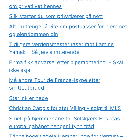
om privatlivet hennes
Slik starter du som privatlærer på nett
Alt du trenger å vite om postkasser for hjemmet
og eiendommen din
Tidligere verdensmester raser mot Lamine
Yamal: – Så jævla irriterende
Firma fikk advarsel etter pipemontering: – Skal
ikke skje
Må endre Tour de France-løype etter
smitteutbrudd
Starlink er nede
Christian Cappis forlater Viking – solgt til MLS
Smell på hjemmebane for Solskjærs Besiktas –
europaligahåpet henger i tynn tråd
Trippelbogey ødela kjemperunde for Ventura –