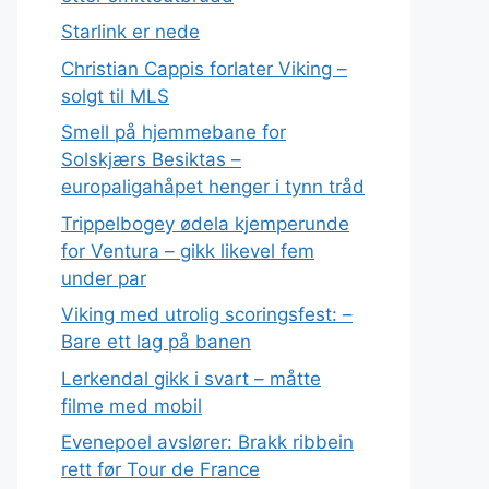
Starlink er nede
Christian Cappis forlater Viking –
solgt til MLS
Smell på hjemmebane for
Solskjærs Besiktas –
europaligahåpet henger i tynn tråd
Trippelbogey ødela kjemperunde
for Ventura – gikk likevel fem
under par
Viking med utrolig scoringsfest: –
Bare ett lag på banen
Lerkendal gikk i svart – måtte
filme med mobil
Evenepoel avslører: Brakk ribbein
rett før Tour de France