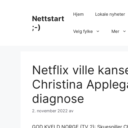
Hopp
til
Hjem
Lokale nyheter
Nettstart
innhold
;-)
Velg fylke
Mer
Netflix ville kans
Christina Applega
diagnose
2. november 2022
av
GOD KVELD NORGE (TV 2): Skuespiller Chr