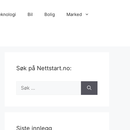
eknologi
Bil
Bolig
Marked
Søk på Nettstart.no:
Søk
etter:
Siste innlegg