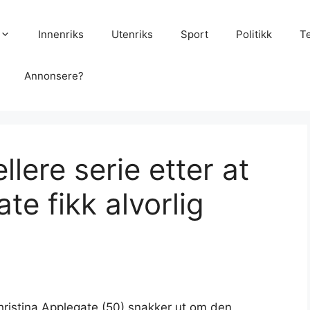
Innenriks
Utenriks
Sport
Politikk
T
Annonsere?
ellere serie etter at
te fikk alvorlig
istina Applegate (50) snakker ut om den