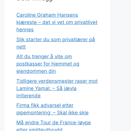
Caroline Graham Hansens
kjæreste – det vi vet om privatlivet
hennes
Slik starter du som privatlærer på
nett
Alt du trenger å vite om
postkasser for hjemmet og
eiendommen din
Tidligere verdensmester raser mot
Lamine Yamal: – Så jævla
irriterende
Firma fikk advarsel etter
pipemontering: – Skal ikke skje
Må endre Tour de France-løype
etter smitteutbrudd