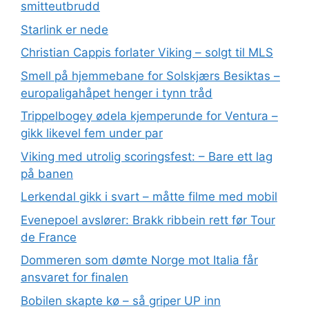
smitteutbrudd
Starlink er nede
Christian Cappis forlater Viking – solgt til MLS
Smell på hjemmebane for Solskjærs Besiktas –
europaligahåpet henger i tynn tråd
Trippelbogey ødela kjemperunde for Ventura –
gikk likevel fem under par
Viking med utrolig scoringsfest: – Bare ett lag
på banen
Lerkendal gikk i svart – måtte filme med mobil
Evenepoel avslører: Brakk ribbein rett før Tour
de France
Dommeren som dømte Norge mot Italia får
ansvaret for finalen
Bobilen skapte kø – så griper UP inn