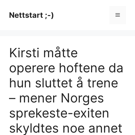
Hopp
til
Nettstart ;-)
Meny
innhold
Kirsti måtte
operere hoftene da
hun sluttet å trene
– mener Norges
sprekeste-exiten
skyldtes noe annet