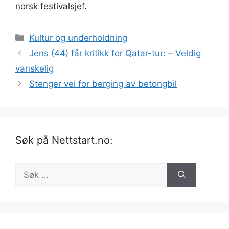
norsk festivalsjef.
Kategorier
Kultur og underholdning
Jens (44) får kritikk for Qatar-tur: – Veldig
vanskelig
Stenger vei for berging av betongbil
Søk på Nettstart.no:
Søk
etter: