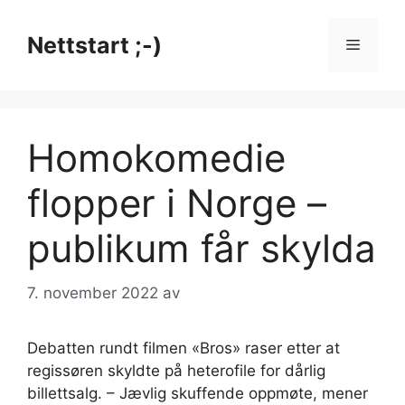
Hopp
til
Nettstart ;-)
Meny
innhold
Homokomedie
flopper i Norge –
publikum får skylda
7. november 2022
av
Debatten rundt filmen «Bros» raser etter at
regissøren skyldte på heterofile for dårlig
billettsalg. – Jævlig skuffende oppmøte, mener