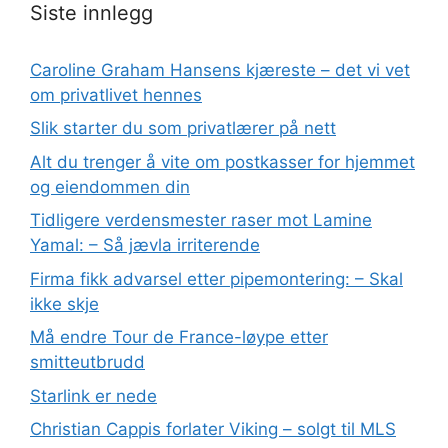
Siste innlegg
Caroline Graham Hansens kjæreste – det vi vet
om privatlivet hennes
Slik starter du som privatlærer på nett
Alt du trenger å vite om postkasser for hjemmet
og eiendommen din
Tidligere verdensmester raser mot Lamine
Yamal: – Så jævla irriterende
Firma fikk advarsel etter pipemontering: – Skal
ikke skje
Må endre Tour de France-løype etter
smitteutbrudd
Starlink er nede
Christian Cappis forlater Viking – solgt til MLS