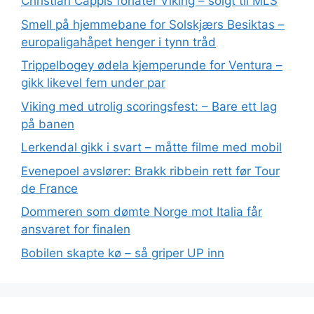
Christian Cappis forlater Viking – solgt til MLS
Smell på hjemmebane for Solskjærs Besiktas –
europaligahåpet henger i tynn tråd
Trippelbogey ødela kjemperunde for Ventura –
gikk likevel fem under par
Viking med utrolig scoringsfest: – Bare ett lag
på banen
Lerkendal gikk i svart – måtte filme med mobil
Evenepoel avslører: Brakk ribbein rett før Tour
de France
Dommeren som dømte Norge mot Italia får
ansvaret for finalen
Bobilen skapte kø – så griper UP inn