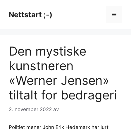
Hopp
til
Nettstart ;-)
Meny
innhold
Den mystiske
kunstneren
«Werner Jensen»
tiltalt for bedrageri
2. november 2022
av
Politiet mener John Erik Hedemark har lurt