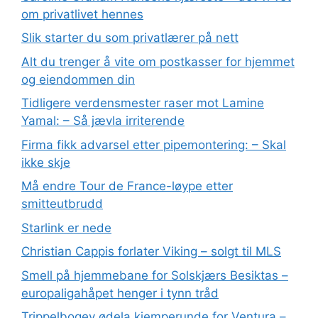
om privatlivet hennes
Slik starter du som privatlærer på nett
Alt du trenger å vite om postkasser for hjemmet
og eiendommen din
Tidligere verdensmester raser mot Lamine
Yamal: – Så jævla irriterende
Firma fikk advarsel etter pipemontering: – Skal
ikke skje
Må endre Tour de France-løype etter
smitteutbrudd
Starlink er nede
Christian Cappis forlater Viking – solgt til MLS
Smell på hjemmebane for Solskjærs Besiktas –
europaligahåpet henger i tynn tråd
Trippelbogey ødela kjemperunde for Ventura –