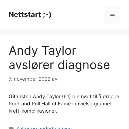
Hopp
til
Nettstart ;-)
Meny
innhold
Andy Taylor
avslører diagnose
7. november 2022
av
Gitaristen Andy Taylor (61) ble nødt til å droppe
Rock and Roll Hall of Fame innvielse grunnet
kreft-komplikasjoner.
Kategorier
Kultur og underholdning