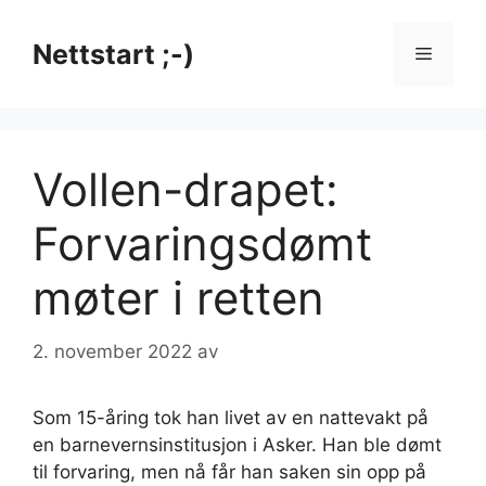
Hopp
til
Nettstart ;-)
Meny
innhold
Vollen-drapet:
Forvaringsdømt
møter i retten
2. november 2022
av
Som 15-åring tok han livet av en nattevakt på
en barnevernsinstitusjon i Asker. Han ble dømt
til forvaring, men nå får han saken sin opp på