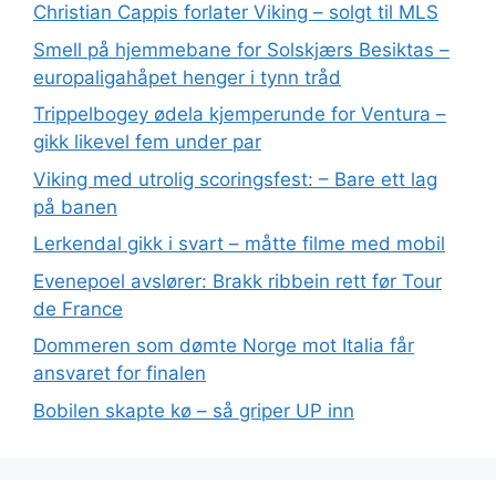
Christian Cappis forlater Viking – solgt til MLS
Smell på hjemmebane for Solskjærs Besiktas –
europaligahåpet henger i tynn tråd
Trippelbogey ødela kjemperunde for Ventura –
gikk likevel fem under par
Viking med utrolig scoringsfest: – Bare ett lag
på banen
Lerkendal gikk i svart – måtte filme med mobil
Evenepoel avslører: Brakk ribbein rett før Tour
de France
Dommeren som dømte Norge mot Italia får
ansvaret for finalen
Bobilen skapte kø – så griper UP inn