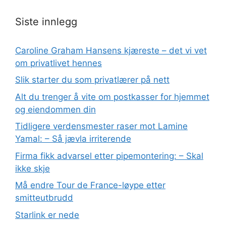
Siste innlegg
Caroline Graham Hansens kjæreste – det vi vet
om privatlivet hennes
Slik starter du som privatlærer på nett
Alt du trenger å vite om postkasser for hjemmet
og eiendommen din
Tidligere verdensmester raser mot Lamine
Yamal: – Så jævla irriterende
Firma fikk advarsel etter pipemontering: – Skal
ikke skje
Må endre Tour de France-løype etter
smitteutbrudd
Starlink er nede