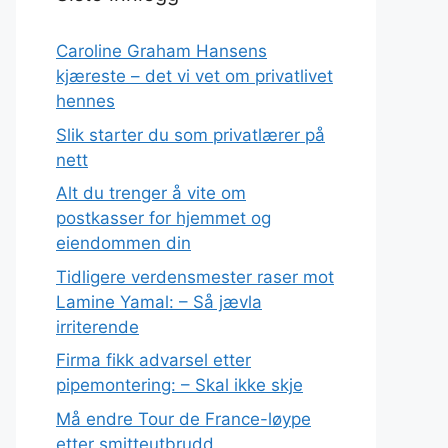
Caroline Graham Hansens
kjæreste – det vi vet om privatlivet
hennes
Slik starter du som privatlærer på
nett
Alt du trenger å vite om
postkasser for hjemmet og
eiendommen din
Tidligere verdensmester raser mot
Lamine Yamal: – Så jævla
irriterende
Firma fikk advarsel etter
pipemontering: – Skal ikke skje
Må endre Tour de France-løype
etter smitteutbrudd