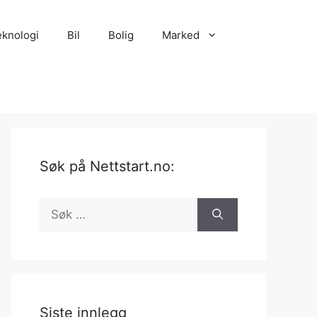
eknologi
Bil
Bolig
Marked
Søk på Nettstart.no:
Søk
etter:
Siste innlegg