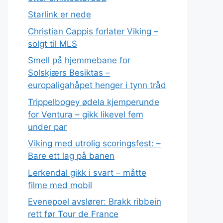
Starlink er nede
Christian Cappis forlater Viking –
solgt til MLS
Smell på hjemmebane for
Solskjærs Besiktas –
europaligahåpet henger i tynn tråd
Trippelbogey ødela kjemperunde
for Ventura – gikk likevel fem
under par
Viking med utrolig scoringsfest: –
Bare ett lag på banen
Lerkendal gikk i svart – måtte
filme med mobil
Evenepoel avslører: Brakk ribbein
rett før Tour de France