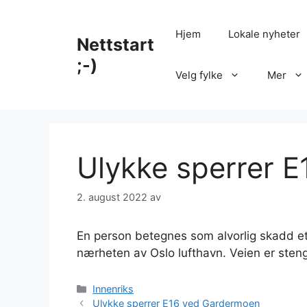
Hopp
til
Hjem
Lokale nyheter
Nettstart
innhold
;-)
Velg fylke
Mer
Ulykke sperrer 
2. august 2022
av
En person betegnes som alvorlig skadd ette
nærheten av Oslo lufthavn. Veien er steng
Kategorier
Innenriks
Ulykke sperrer E16 ved Gardermoen