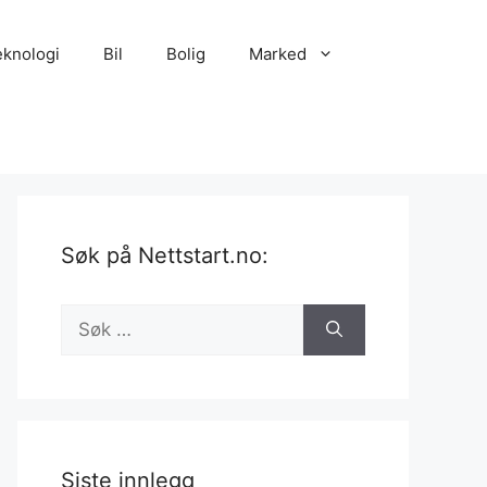
eknologi
Bil
Bolig
Marked
Søk på Nettstart.no:
Søk
etter:
Siste innlegg