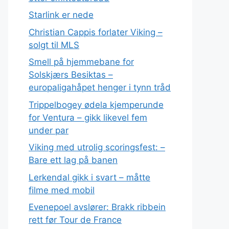
Starlink er nede
Christian Cappis forlater Viking –
solgt til MLS
Smell på hjemmebane for
Solskjærs Besiktas –
europaligahåpet henger i tynn tråd
Trippelbogey ødela kjemperunde
for Ventura – gikk likevel fem
under par
Viking med utrolig scoringsfest: –
Bare ett lag på banen
Lerkendal gikk i svart – måtte
filme med mobil
Evenepoel avslører: Brakk ribbein
rett før Tour de France