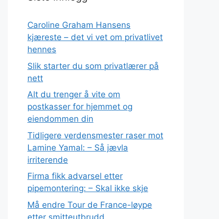
Caroline Graham Hansens
kjæreste – det vi vet om privatlivet
hennes
Slik starter du som privatlærer på
nett
Alt du trenger å vite om
postkasser for hjemmet og
eiendommen din
Tidligere verdensmester raser mot
Lamine Yamal: – Så jævla
irriterende
Firma fikk advarsel etter
pipemontering: – Skal ikke skje
Må endre Tour de France-løype
etter smitteutbrudd