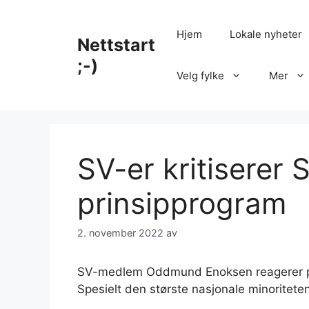
Hopp
til
Hjem
Lokale nyheter
Nettstart
innhold
;-)
Velg fylke
Mer
SV-er kritiserer S
prinsipprogram
2. november 2022
av
SV-medlem Oddmund Enoksen reagerer på si
Spesielt den største nasjonale minoritete