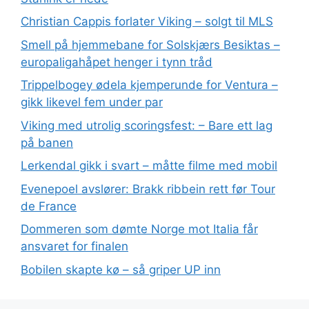
Christian Cappis forlater Viking – solgt til MLS
Smell på hjemmebane for Solskjærs Besiktas –
europaligahåpet henger i tynn tråd
Trippelbogey ødela kjemperunde for Ventura –
gikk likevel fem under par
Viking med utrolig scoringsfest: – Bare ett lag
på banen
Lerkendal gikk i svart – måtte filme med mobil
Evenepoel avslører: Brakk ribbein rett før Tour
de France
Dommeren som dømte Norge mot Italia får
ansvaret for finalen
Bobilen skapte kø – så griper UP inn