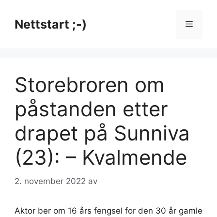
Hopp
til
Nettstart ;-)
Meny
innhold
Storebroren om
påstanden etter
drapet på Sunniva
(23): – Kvalmende
2. november 2022
av
Aktor ber om 16 års fengsel for den 30 år gamle