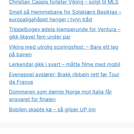
Christian Cappis forlater Viking – solgt til MLS
Smell på hjemmebane for Solskjærs Besiktas –
europaligahåpet henger i tynn tråd
Trippelbogey ødela kjemperunde for Ventura –
gikk likevel fem under par
Viking med utrolig scoringsfest: – Bare ett lag
på banen
Lerkendal gikk i svart – måtte filme med mobil
Evenepoel avslører: Brakk ribbein rett før Tour
de France
Dommeren som dømte Norge mot Italia får
ansvaret for finalen
Bobilen skapte kø – så griper UP inn