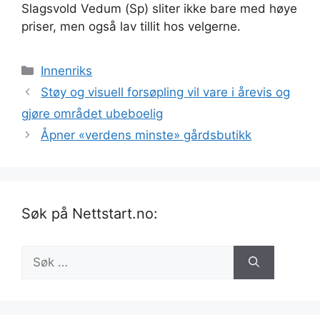
Slagsvold Vedum (Sp) sliter ikke bare med høye
priser, men også lav tillit hos velgerne.
Kategorier
Innenriks
Støy og visuell forsøpling vil vare i årevis og
gjøre området ubeboelig
Åpner «verdens minste» gårdsbutikk
Søk på Nettstart.no:
Søk
etter: