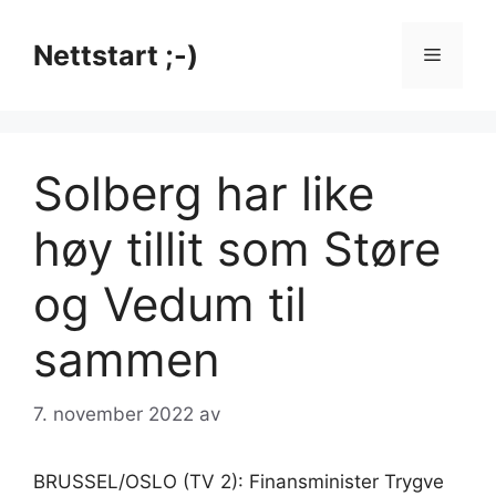
Hopp
til
Nettstart ;-)
Meny
innhold
Solberg har like
høy tillit som Støre
og Vedum til
sammen
7. november 2022
av
BRUSSEL/OSLO (TV 2): Finansminister Trygve