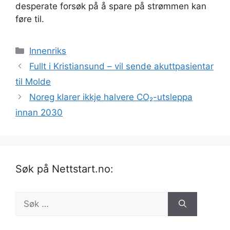
desperate forsøk på å spare på strømmen kan
føre til.
Kategorier
Innenriks
Fullt i Kristiansund – vil sende akuttpasientar
til Molde
Noreg klarer ikkje halvere CO₂-utsleppa
innan 2030
Søk på Nettstart.no:
Søk
etter: