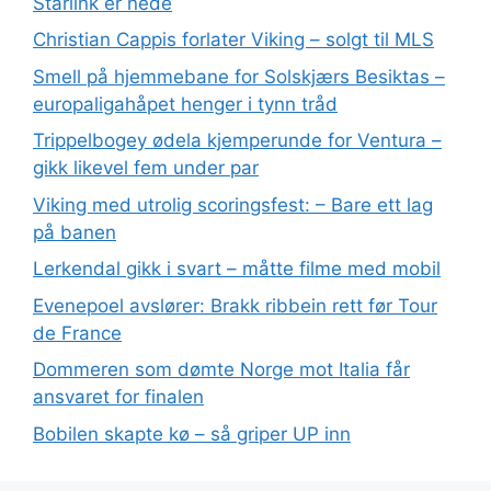
Starlink er nede
Christian Cappis forlater Viking – solgt til MLS
Smell på hjemmebane for Solskjærs Besiktas –
europaligahåpet henger i tynn tråd
Trippelbogey ødela kjemperunde for Ventura –
gikk likevel fem under par
Viking med utrolig scoringsfest: – Bare ett lag
på banen
Lerkendal gikk i svart – måtte filme med mobil
Evenepoel avslører: Brakk ribbein rett før Tour
de France
Dommeren som dømte Norge mot Italia får
ansvaret for finalen
Bobilen skapte kø – så griper UP inn