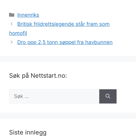
Kategorier
Innenriks
Britisk friidrettslegende står fram som
homofil
Dro opp 2,5 tonn søppel fra havbunnen
Søk på Nettstart.no:
Søk
etter:
Siste innlegg