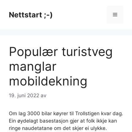
Hopp
til
Nettstart ;-)
Meny
innhold
Populær turistveg
manglar
mobildekning
19. juni 2022
av
Om lag 3000 bilar køyrer til Trollstigen kvar dag.
Ein øydelagt basestasjon gjer at folk ikkje kan
ringe naudetatane om det skjer ei ulykke.