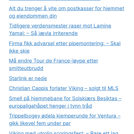
Alt du trenger å vite om postkasser for hjemmet
og eiendommen din
Tidligere verdensmester raser mot Lamine
Yamal: – Så jævla irriterende
Firma fikk advarsel etter pipemontering: – Skal
ikke skje
Må endre Tour de France-løype etter
smitteutbrudd
Starlink er nede
Christian Cappis forlater Viking – solgt til MLS
Smell på hjemmebane for Solskjærs Besiktas –
europaligahåpet henger i tynn tråd
Trippelbogey ødela kjemperunde for Ventura –
gikk likevel fem under par
Viking med utrolig scoringsfest: – Bare ett lag