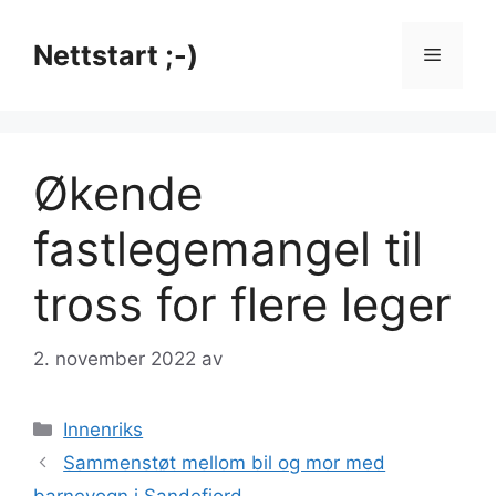
Hopp
til
Nettstart ;-)
Meny
innhold
Økende
fastlegemangel til
tross for flere leger
2. november 2022
av
Kategorier
Innenriks
Sammenstøt mellom bil og mor med
barnevogn i Sandefjord