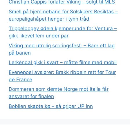
Christian Cappis forlater Viking – solgt til MLS
Smell på hjemmebane for Solskjærs Besiktas –
europaligahåpet henger i tynn tråd
Trippelbogey ødela kjemperunde for Ventura –
gikk likevel fem under par
Viking med utrolig scoringsfest: – Bare ett lag
på banen
Lerkendal gikk i svart – måtte filme med mobil
Evenepoel avslører: Brakk ribbein rett før Tour
de France
Dommeren som dømte Norge mot Italia får
ansvaret for finalen
Bobilen skapte kø – så griper UP inn