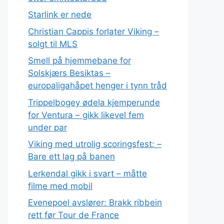
Starlink er nede
Christian Cappis forlater Viking –
solgt til MLS
Smell på hjemmebane for
Solskjærs Besiktas –
europaligahåpet henger i tynn tråd
Trippelbogey ødela kjemperunde
for Ventura – gikk likevel fem
under par
Viking med utrolig scoringsfest: –
Bare ett lag på banen
Lerkendal gikk i svart – måtte
filme med mobil
Evenepoel avslører: Brakk ribbein
rett før Tour de France