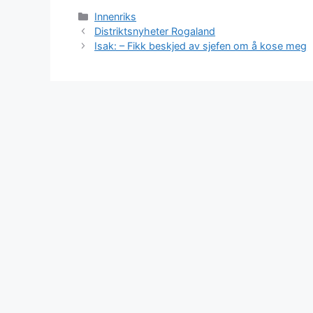
Kategorier
Innenriks
Distriktsnyheter Rogaland
Isak: – Fikk beskjed av sjefen om å kose meg