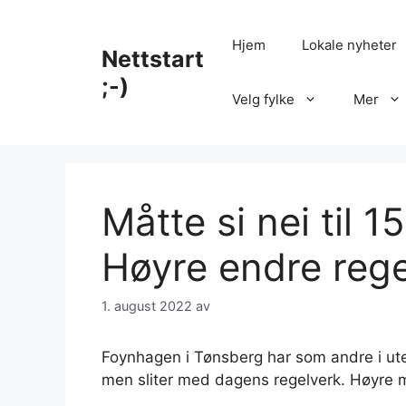
Hopp
til
Hjem
Lokale nyheter
Nettstart
innhold
;-)
Velg fylke
Mer
Måtte si nei til 
Høyre endre rege
1. august 2022
av
Foynhagen i Tønsberg har som andre i ute
men sliter med dagens regelverk. Høyre m