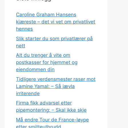
Caroline Graham Hansens
kjæreste – det vi vet om privatlivet
hennes
Slik starter du som privatlærer på
nett
Alt du trenger å vite om
postkasser for hjemmet og
eiendommen din
Tidligere verdensmester raser mot
Lamine Yamal: – Så jævla
irriterende
Firma fikk advarsel etter
pipemontering: – Skal ikke skje
Må endre Tour de France-løype
etter smitteutbrudd