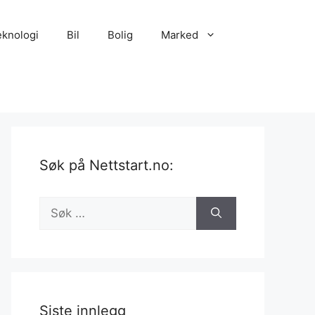
eknologi
Bil
Bolig
Marked
Søk på Nettstart.no:
Søk
etter:
Siste innlegg