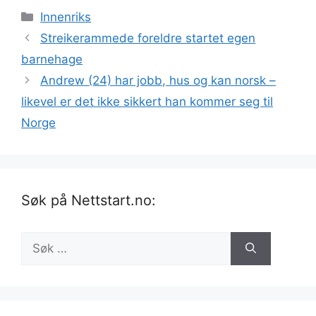
Kategorier
Innenriks
Streikerammede foreldre startet egen
barnehage
Andrew (24) har jobb, hus og kan norsk –
likevel er det ikke sikkert han kommer seg til
Norge
Søk på Nettstart.no:
Søk
etter: