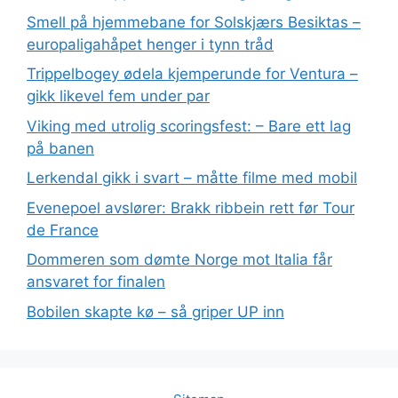
Smell på hjemmebane for Solskjærs Besiktas –
europaligahåpet henger i tynn tråd
Trippelbogey ødela kjemperunde for Ventura –
gikk likevel fem under par
Viking med utrolig scoringsfest: – Bare ett lag
på banen
Lerkendal gikk i svart – måtte filme med mobil
Evenepoel avslører: Brakk ribbein rett før Tour
de France
Dommeren som dømte Norge mot Italia får
ansvaret for finalen
Bobilen skapte kø – så griper UP inn