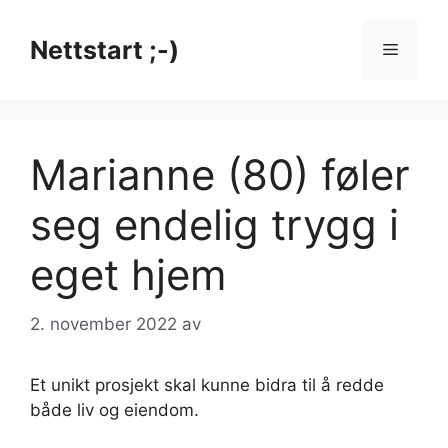
Hopp
til
Nettstart ;-)
Meny
innhold
Marianne (80) føler
seg endelig trygg i
eget hjem
2. november 2022
av
Et unikt prosjekt skal kunne bidra til å redde
både liv og eiendom.