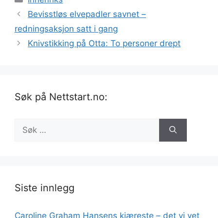
Bevisstløs elvepadler savnet –
redningsaksjon satt i gang
Knivstikking på Otta: To personer drept
Søk på Nettstart.no:
Søk
etter:
Siste innlegg
Caroline Graham Hansens kjæreste – det vi vet