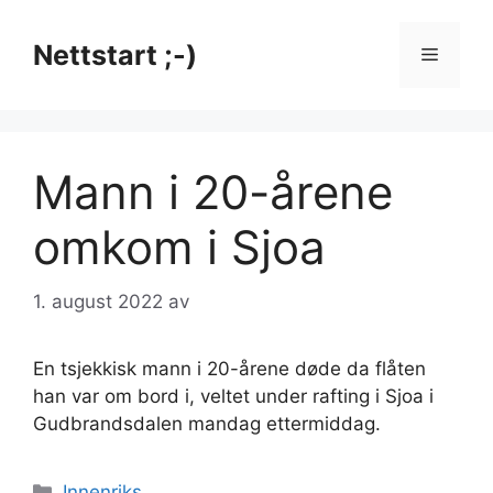
Hopp
til
Nettstart ;-)
Meny
innhold
Mann i 20-årene
omkom i Sjoa
1. august 2022
av
En tsjekkisk mann i 20-årene døde da flåten
han var om bord i, veltet under rafting i Sjoa i
Gudbrandsdalen mandag ettermiddag.
Kategorier
Innenriks