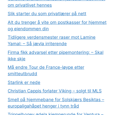
om privatlivet hennes
Slik starter du som privatlærer på nett
Alt du trenger å vite om postkasser for hjemmet
og eiendommen din
Tidligere verdensmester raser mot Lamine
Yamal: – Så jævla irriterende
Firma fikk advarsel etter pipemontering: – Skal
ikke skje
Må endre Tour de France-løype etter
smitteutbrudd
Starlink er nede
Christian Cappis forlater Viking – solgt til MLS
Smell på hjemmebane for Solskjærs Besiktas –
europaligahåpet henger i tynn tråd
Trippelbogey ødela kjemperunde for Ventura –