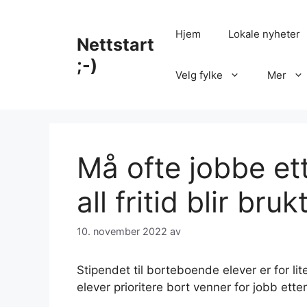
Hopp
til
Hjem
Lokale nyheter
Nettstart
innhold
;-)
Velg fylke
Mer
Må ofte jobbe et
all fritid blir bru
10. november 2022
av
Stipendet til borteboende elever er for l
elever prioritere bort venner for jobb etter