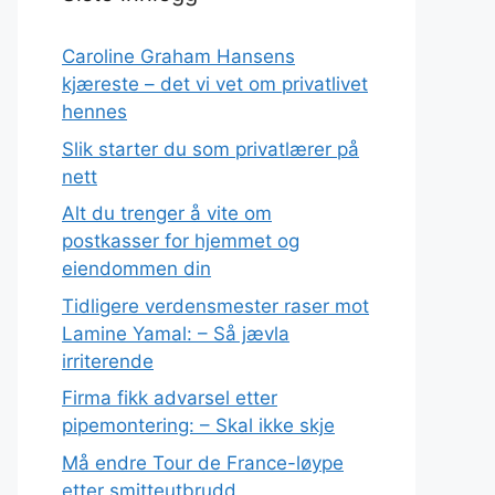
Caroline Graham Hansens
kjæreste – det vi vet om privatlivet
hennes
Slik starter du som privatlærer på
nett
Alt du trenger å vite om
postkasser for hjemmet og
eiendommen din
Tidligere verdensmester raser mot
Lamine Yamal: – Så jævla
irriterende
Firma fikk advarsel etter
pipemontering: – Skal ikke skje
Må endre Tour de France-løype
etter smitteutbrudd