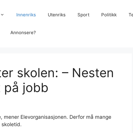
Innenriks
Utenriks
Sport
Politikk
T
Annonsere?
ter skolen: – Nesten
kt på jobb
ite, mener Elevorganisasjonen. Derfor må mange
 skoletid.