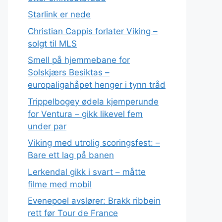
Starlink er nede
Christian Cappis forlater Viking –
solgt til MLS
Smell på hjemmebane for
Solskjærs Besiktas –
europaligahåpet henger i tynn tråd
Trippelbogey ødela kjemperunde
for Ventura – gikk likevel fem
under par
Viking med utrolig scoringsfest: –
Bare ett lag på banen
Lerkendal gikk i svart – måtte
filme med mobil
Evenepoel avslører: Brakk ribbein
rett før Tour de France