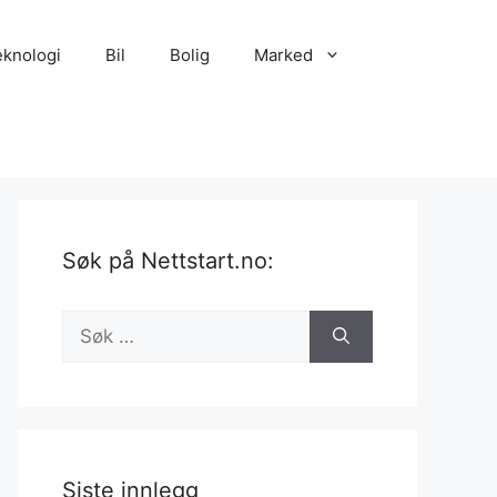
eknologi
Bil
Bolig
Marked
Søk på Nettstart.no:
Søk
etter:
Siste innlegg