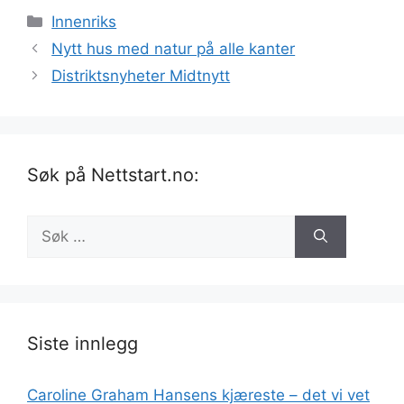
Kategorier
Innenriks
Nytt hus med natur på alle kanter
Distriktsnyheter Midtnytt
Søk på Nettstart.no:
Søk
etter:
Siste innlegg
Caroline Graham Hansens kjæreste – det vi vet