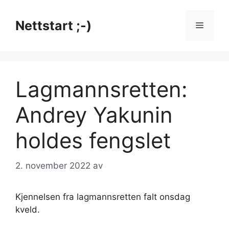
Hopp
til
Nettstart ;-)
Meny
innhold
Lagmannsretten:
Andrey Yakunin
holdes fengslet
2. november 2022
av
Kjennelsen fra lagmannsretten falt onsdag
kveld.