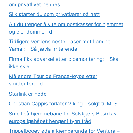
om privatlivet hennes
Slik starter du som privatlærer på nett
Alt du trenger å vite om postkasser for hjemmet
og eiendommen din
Tidligere verdensmester raser mot Lamine
Yamal: – Så jævla irriterende
Firma fikk advarsel etter pipemontering: – Skal
ikke skje
Må endre Tour de France-løype etter
smitteutbrudd
Starlink er nede
Christian Cappis forlater Viking – solgt til MLS
Smell på hjemmebane for Solskjærs Besiktas –
europaligahåpet henger i tynn tråd
Trippelbogey ødela kjemperunde for Ventura –