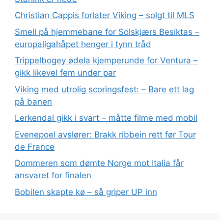
Christian Cappis forlater Viking – solgt til MLS
Smell på hjemmebane for Solskjærs Besiktas –
europaligahåpet henger i tynn tråd
Trippelbogey ødela kjemperunde for Ventura –
gikk likevel fem under par
Viking med utrolig scoringsfest: – Bare ett lag
på banen
Lerkendal gikk i svart – måtte filme med mobil
Evenepoel avslører: Brakk ribbein rett før Tour
de France
Dommeren som dømte Norge mot Italia får
ansvaret for finalen
Bobilen skapte kø – så griper UP inn