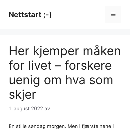
Hopp
til
Nettstart ;-)
Meny
innhold
Her kjemper måken
for livet – forskere
uenig om hva som
skjer
1. august 2022
av
En stille søndag morgen. Men i fjærsteinene i