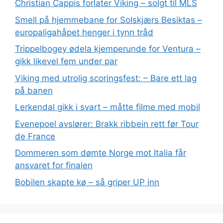
Christian Cappis forlater Viking – solgt til MLS
Smell på hjemmebane for Solskjærs Besiktas –
europaligahåpet henger i tynn tråd
Trippelbogey ødela kjemperunde for Ventura –
gikk likevel fem under par
Viking med utrolig scoringsfest: – Bare ett lag
på banen
Lerkendal gikk i svart – måtte filme med mobil
Evenepoel avslører: Brakk ribbein rett før Tour
de France
Dommeren som dømte Norge mot Italia får
ansvaret for finalen
Bobilen skapte kø – så griper UP inn