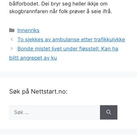
bålforbodet. Dei bryr seg heller ikkje om
skogbrannfaren når folk prøver å seie ifrå.
Kategorier
Innenriks
To sjekkes av ambulanse etter trafikkulykke
Bonde mistet livet under fjøsstell: Kan ha
blitt angrepet av ku
Søk på Nettstart.no:
Søk
etter: