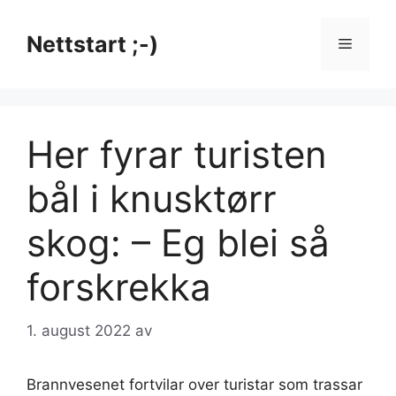
Hopp
til
Nettstart ;-)
Meny
innhold
Her fyrar turisten
bål i knusktørr
skog: – Eg blei så
forskrekka
1. august 2022
av
Brannvesenet fortvilar over turistar som trassar