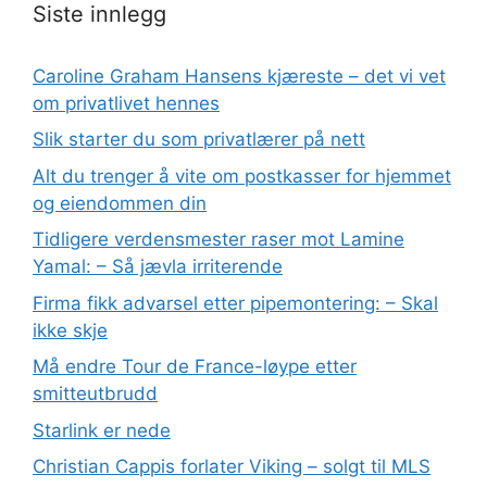
Siste innlegg
Caroline Graham Hansens kjæreste – det vi vet
om privatlivet hennes
Slik starter du som privatlærer på nett
Alt du trenger å vite om postkasser for hjemmet
og eiendommen din
Tidligere verdensmester raser mot Lamine
Yamal: – Så jævla irriterende
Firma fikk advarsel etter pipemontering: – Skal
ikke skje
Må endre Tour de France-løype etter
smitteutbrudd
Starlink er nede
Christian Cappis forlater Viking – solgt til MLS