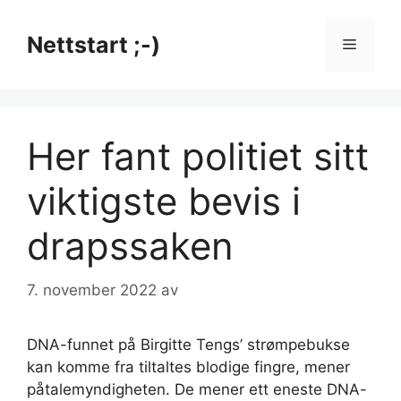
Hopp
til
Nettstart ;-)
Meny
innhold
Her fant politiet sitt
viktigste bevis i
drapssaken
7. november 2022
av
DNA-funnet på Birgitte Tengs’ strømpebukse
kan komme fra tiltaltes blodige fingre, mener
påtalemyndigheten. De mener ett eneste DNA-