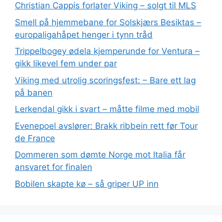
Christian Cappis forlater Viking – solgt til MLS
Smell på hjemmebane for Solskjærs Besiktas –
europaligahåpet henger i tynn tråd
Trippelbogey ødela kjemperunde for Ventura –
gikk likevel fem under par
Viking med utrolig scoringsfest: – Bare ett lag
på banen
Lerkendal gikk i svart – måtte filme med mobil
Evenepoel avslører: Brakk ribbein rett før Tour
de France
Dommeren som dømte Norge mot Italia får
ansvaret for finalen
Bobilen skapte kø – så griper UP inn