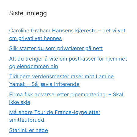
Siste innlegg
Caroline Graham Hansens kjæreste – det vi vet
om privatlivet hennes
Slik starter du som privatlærer på nett
Alt du trenger å vite om postkasser for hjemmet
og eiendommen din
Tidligere verdensmester raser mot Lamine
Yamal: – Så jævla irriterende
Firma fikk advarsel etter pipemontering: – Skal
ikke skje
Må endre Tour de France-løype etter
smitteutbrudd
Starlink er nede