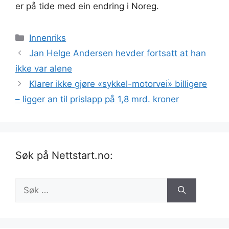
er på tide med ein endring i Noreg.
Kategorier
Innenriks
Jan Helge Andersen hevder fortsatt at han
ikke var alene
Klarer ikke gjøre «sykkel-motorveiۛ» billigere
– ligger an til prislapp på 1,8 mrd. kroner
Søk på Nettstart.no:
Søk
etter: