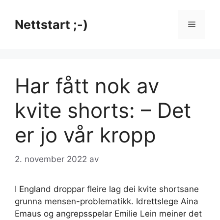
Hopp
til
Nettstart ;-)
Meny
innhold
Har fått nok av
kvite shorts: – Det
er jo vår kropp
2. november 2022
av
I England droppar fleire lag dei kvite shortsane
grunna mensen-problematikk. Idrettslege Aina
Emaus og angrepsspelar Emilie Lein meiner det