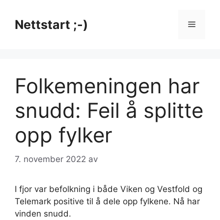
Hopp
til
Nettstart ;-)
Meny
innhold
Folkemeningen har
snudd: Feil å splitte
opp fylker
7. november 2022
av
I fjor var befolkning i både Viken og Vestfold og
Telemark positive til å dele opp fylkene. Nå har
vinden snudd.