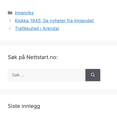
Kategorier
Innenriks
Klokka 1945: Se nyheter fra Innlandet
Trafikkuhell i Arendal
Søk på Nettstart.no:
Søk
etter:
Siste innlegg