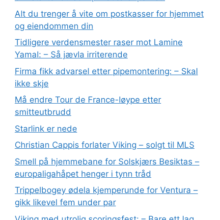
Alt du trenger å vite om postkasser for hjemmet
og eiendommen din
Tidligere verdensmester raser mot Lamine
Yamal: – Så jævla irriterende
Firma fikk advarsel etter pipemontering: – Skal
ikke skje
Må endre Tour de France-løype etter
smitteutbrudd
Starlink er nede
Christian Cappis forlater Viking – solgt til MLS
Smell på hjemmebane for Solskjærs Besiktas –
europaligahåpet henger i tynn tråd
Trippelbogey ødela kjemperunde for Ventura –
gikk likevel fem under par
Viking med utrolig scoringsfest: – Bare ett lag