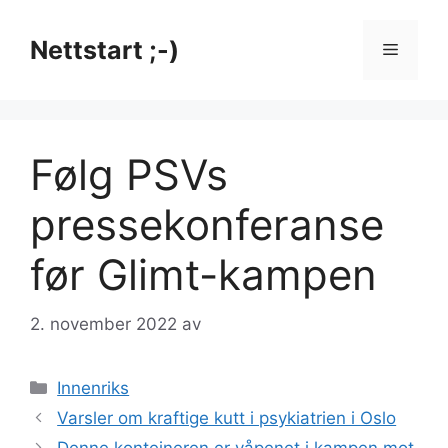
Hopp
til
Nettstart ;-)
Meny
innhold
Følg PSVs
pressekonferanse
før Glimt-kampen
2. november 2022
av
Kategorier
Innenriks
Varsler om kraftige kutt i psykiatrien i Oslo
Denne konteineren er våpenet i kampen mot