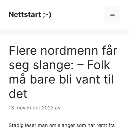
Hopp
til
Nettstart ;-)
Meny
innhold
Flere nordmenn får
seg slange: – Folk
må bare bli vant til
det
13. november 2022
av
Stadig leser man om slanger som har rømt fra