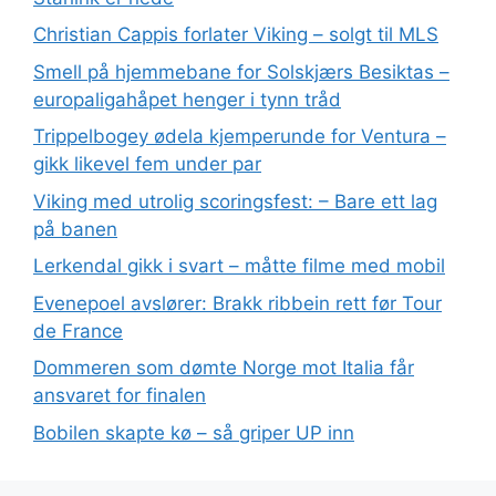
Christian Cappis forlater Viking – solgt til MLS
Smell på hjemmebane for Solskjærs Besiktas –
europaligahåpet henger i tynn tråd
Trippelbogey ødela kjemperunde for Ventura –
gikk likevel fem under par
Viking med utrolig scoringsfest: – Bare ett lag
på banen
Lerkendal gikk i svart – måtte filme med mobil
Evenepoel avslører: Brakk ribbein rett før Tour
de France
Dommeren som dømte Norge mot Italia får
ansvaret for finalen
Bobilen skapte kø – så griper UP inn