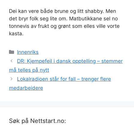
Dei kan vere både brune og litt shabby. Men
det bryr folk seg lite om. Matbutikkane sel no
tonnevis av frukt og grønt som elles ville vorte
kasta.
Kategorier
Innenriks
DR: Kjempefeil i dansk opptelling – stemmer
må telles på nytt
Lokalradioen står for fall – trenger flere
medarbeidere
Søk på Nettstart.no: