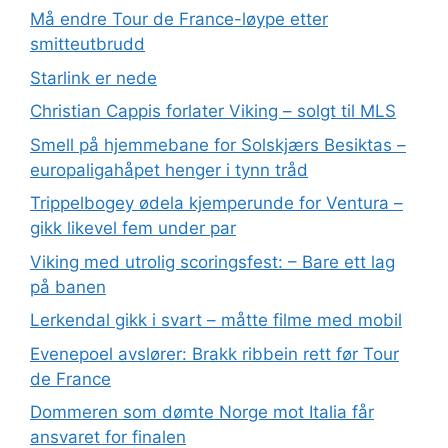
Må endre Tour de France-løype etter
smitteutbrudd
Starlink er nede
Christian Cappis forlater Viking – solgt til MLS
Smell på hjemmebane for Solskjærs Besiktas –
europaligahåpet henger i tynn tråd
Trippelbogey ødela kjemperunde for Ventura –
gikk likevel fem under par
Viking med utrolig scoringsfest: – Bare ett lag
på banen
Lerkendal gikk i svart – måtte filme med mobil
Evenepoel avslører: Brakk ribbein rett før Tour
de France
Dommeren som dømte Norge mot Italia får
ansvaret for finalen