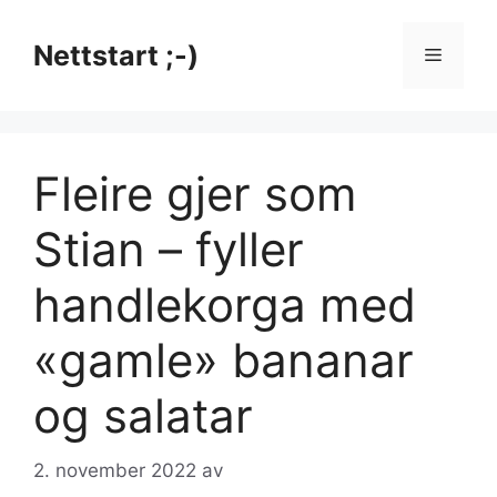
Hopp
til
Nettstart ;-)
Meny
innhold
Fleire gjer som
Stian – fyller
handlekorga med
«gamle» bananar
og salatar
2. november 2022
av