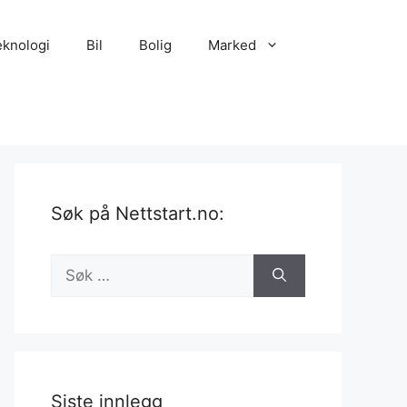
eknologi
Bil
Bolig
Marked
Søk på Nettstart.no:
Søk
etter:
Siste innlegg