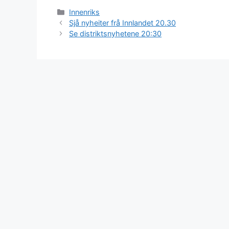
Kategorier
Innenriks
Sjå nyheiter frå Innlandet 20.30
Se distriktsnyhetene 20:30