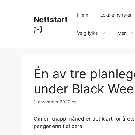
Hopp
til
Hjem
Lokale nyheter
Nettstart
innhold
;-)
Velg fylke
Mer
Én av tre planleg
under Black Wee
1. november 2022
av
Om en knapp måned er det klart for året
penger enn tidligere.