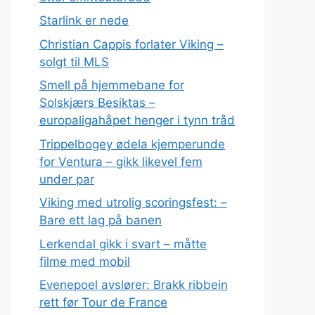
Starlink er nede
Christian Cappis forlater Viking –
solgt til MLS
Smell på hjemmebane for
Solskjærs Besiktas –
europaligahåpet henger i tynn tråd
Trippelbogey ødela kjemperunde
for Ventura – gikk likevel fem
under par
Viking med utrolig scoringsfest: –
Bare ett lag på banen
Lerkendal gikk i svart – måtte
filme med mobil
Evenepoel avslører: Brakk ribbein
rett før Tour de France