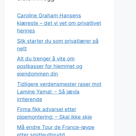
Caroline Graham Hansens
kjæreste – det vi vet om privatlivet
hennes
Slik starter du som privatlærer på
nett
Alt du trenger å vite om
postkasser for hjemmet og
eiendommen din
Tidligere verdensmester raser mot
Lamine Yamal: – Så jævla
irriterende
Firma fikk advarsel etter
pipemontering: – Skal ikke skje
Må endre Tour de France-løype
etter smitteutbrudd