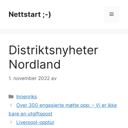
Hopp
til
Nettstart ;-)
Meny
innhold
Distriktsnyheter
Nordland
1. november 2022
av
Kategorier
Innenriks
Over 300 engasjerte møtte opp: – Vi er ikke
bare en utgiftspost
Liverpool-opptur