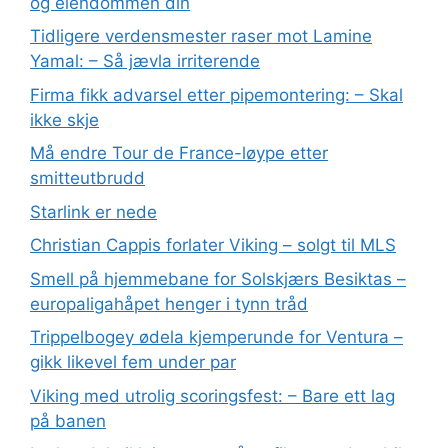
og eiendommen din
Tidligere verdensmester raser mot Lamine
Yamal: – Så jævla irriterende
Firma fikk advarsel etter pipemontering: – Skal
ikke skje
Må endre Tour de France-løype etter
smitteutbrudd
Starlink er nede
Christian Cappis forlater Viking – solgt til MLS
Smell på hjemmebane for Solskjærs Besiktas –
europaligahåpet henger i tynn tråd
Trippelbogey ødela kjemperunde for Ventura –
gikk likevel fem under par
Viking med utrolig scoringsfest: – Bare ett lag
på banen