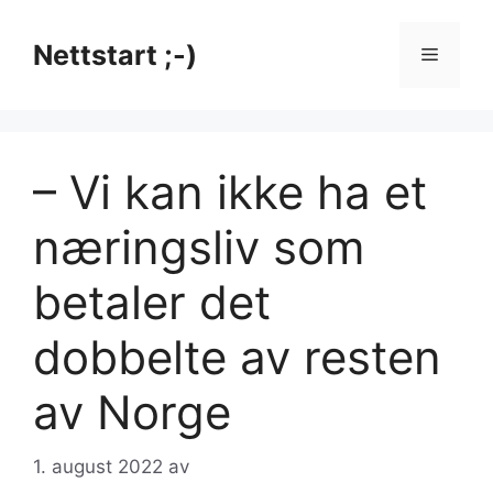
Hopp
til
Nettstart ;-)
Meny
innhold
– Vi kan ikke ha et
nærings­liv som
beta­ler det
dobbelte av resten
av Norge
1. august 2022
av