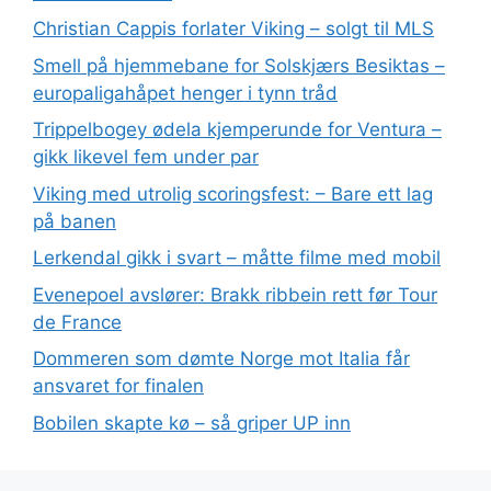
Christian Cappis forlater Viking – solgt til MLS
Smell på hjemmebane for Solskjærs Besiktas –
europaligahåpet henger i tynn tråd
Trippelbogey ødela kjemperunde for Ventura –
gikk likevel fem under par
Viking med utrolig scoringsfest: – Bare ett lag
på banen
Lerkendal gikk i svart – måtte filme med mobil
Evenepoel avslører: Brakk ribbein rett før Tour
de France
Dommeren som dømte Norge mot Italia får
ansvaret for finalen
Bobilen skapte kø – så griper UP inn