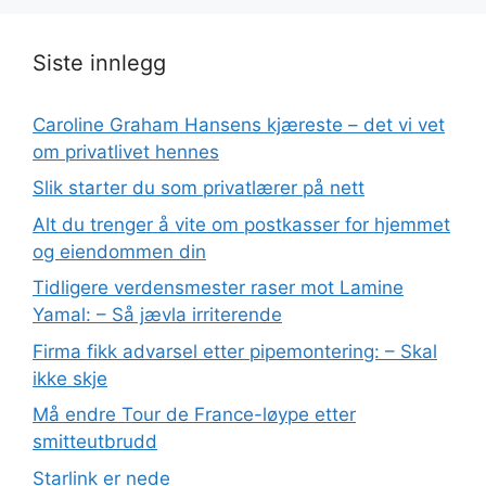
Siste innlegg
Caroline Graham Hansens kjæreste – det vi vet
om privatlivet hennes
Slik starter du som privatlærer på nett
Alt du trenger å vite om postkasser for hjemmet
og eiendommen din
Tidligere verdensmester raser mot Lamine
Yamal: – Så jævla irriterende
Firma fikk advarsel etter pipemontering: – Skal
ikke skje
Må endre Tour de France-løype etter
smitteutbrudd
Starlink er nede