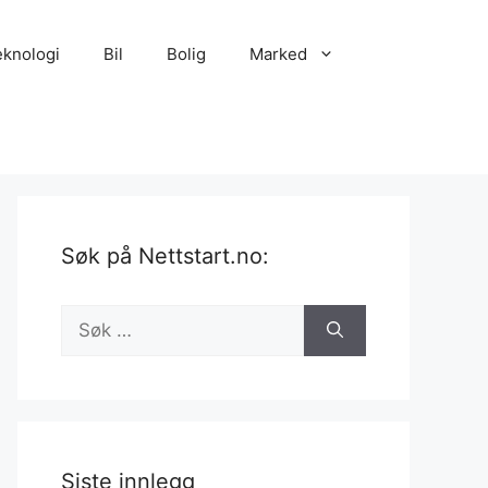
eknologi
Bil
Bolig
Marked
Søk på Nettstart.no:
Søk
etter:
Siste innlegg