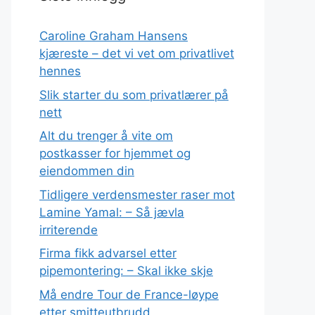
Caroline Graham Hansens
kjæreste – det vi vet om privatlivet
hennes
Slik starter du som privatlærer på
nett
Alt du trenger å vite om
postkasser for hjemmet og
eiendommen din
Tidligere verdensmester raser mot
Lamine Yamal: – Så jævla
irriterende
Firma fikk advarsel etter
pipemontering: – Skal ikke skje
Må endre Tour de France-løype
etter smitteutbrudd