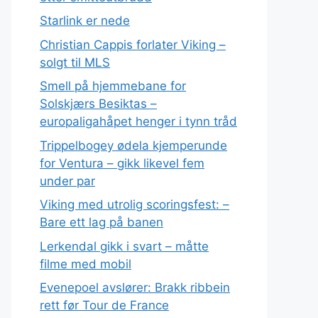
Starlink er nede
Christian Cappis forlater Viking –
solgt til MLS
Smell på hjemmebane for
Solskjærs Besiktas –
europaligahåpet henger i tynn tråd
Trippelbogey ødela kjemperunde
for Ventura – gikk likevel fem
under par
Viking med utrolig scoringsfest: –
Bare ett lag på banen
Lerkendal gikk i svart – måtte
filme med mobil
Evenepoel avslører: Brakk ribbein
rett før Tour de France