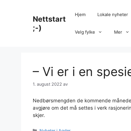
Hopp
til
Hjem
Lokale nyheter
Nettstart
innhold
;-)
Velg fylke
Mer
– Vi er i en spesi
1. august 2022
av
Nedbørsmengden de kommende månedene og
avgjøre om det må settes i verk rasjonerin
skjer.
Kategorier
Nyheter i Agder