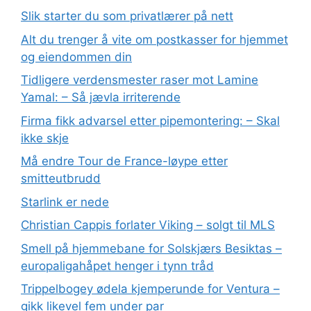
Slik starter du som privatlærer på nett
Alt du trenger å vite om postkasser for hjemmet
og eiendommen din
Tidligere verdensmester raser mot Lamine
Yamal: – Så jævla irriterende
Firma fikk advarsel etter pipemontering: – Skal
ikke skje
Må endre Tour de France-løype etter
smitteutbrudd
Starlink er nede
Christian Cappis forlater Viking – solgt til MLS
Smell på hjemmebane for Solskjærs Besiktas –
europaligahåpet henger i tynn tråd
Trippelbogey ødela kjemperunde for Ventura –
gikk likevel fem under par