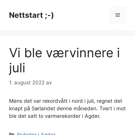
Hopp
til
Nettstart ;-)
Meny
innhold
Vi ble værvinnere i
juli
1. august 2022
av
Mens det var rekordvått i nord i juli, regnet det
knapt på Sørlandet denne måneden. Tvert i mot
ble det satt to varmerekorder i Agder.
Kategorier
Nyheter i Agder