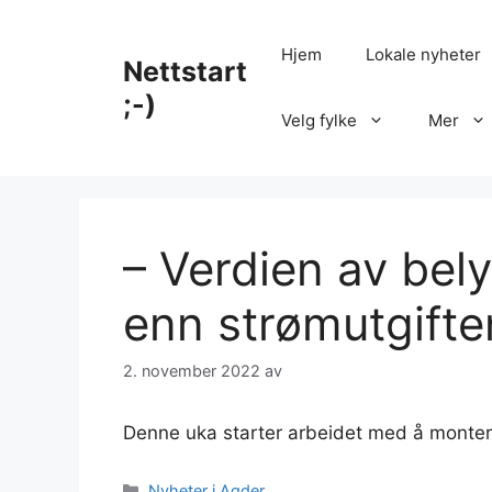
Hopp
til
Hjem
Lokale nyheter
Nettstart
innhold
;-)
Velg fylke
Mer
– Verdien av belys
enn strøm­utgif­t
2. november 2022
av
Denne uka starter arbeidet med å montere
Kategorier
Nyheter i Agder