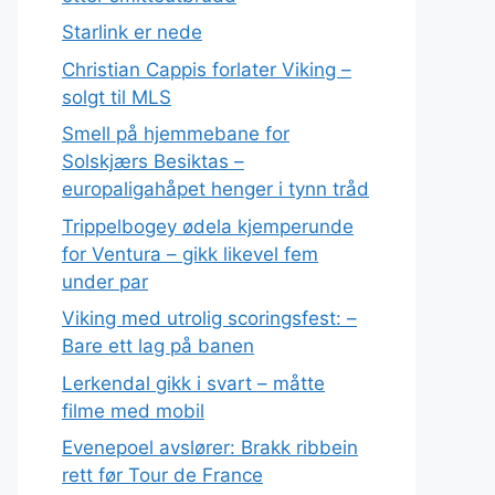
Starlink er nede
Christian Cappis forlater Viking –
solgt til MLS
Smell på hjemmebane for
Solskjærs Besiktas –
europaligahåpet henger i tynn tråd
Trippelbogey ødela kjemperunde
for Ventura – gikk likevel fem
under par
Viking med utrolig scoringsfest: –
Bare ett lag på banen
Lerkendal gikk i svart – måtte
filme med mobil
Evenepoel avslører: Brakk ribbein
rett før Tour de France