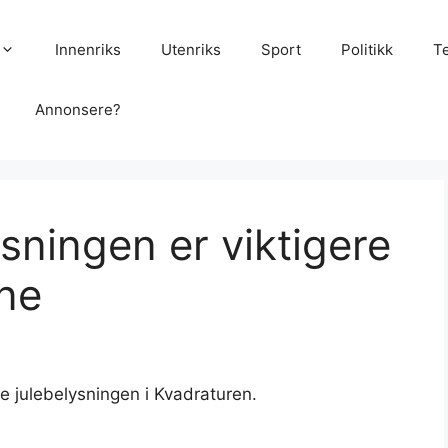
Innenriks
Utenriks
Sport
Politikk
T
Annonsere?
­ningen er vikti­gere
ene
 julebelysningen i Kvadraturen.