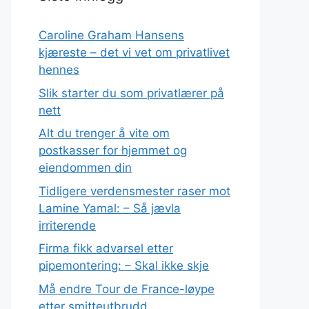
Caroline Graham Hansens
kjæreste – det vi vet om privatlivet
hennes
Slik starter du som privatlærer på
nett
Alt du trenger å vite om
postkasser for hjemmet og
eiendommen din
Tidligere verdensmester raser mot
Lamine Yamal: – Så jævla
irriterende
Firma fikk advarsel etter
pipemontering: – Skal ikke skje
Må endre Tour de France-løype
etter smitteutbrudd