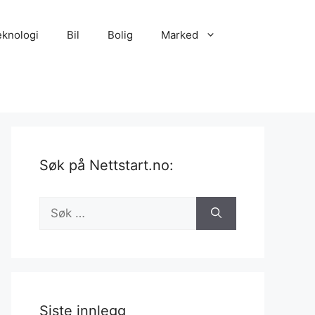
eknologi
Bil
Bolig
Marked
Søk på Nettstart.no:
Søk
etter:
Siste innlegg