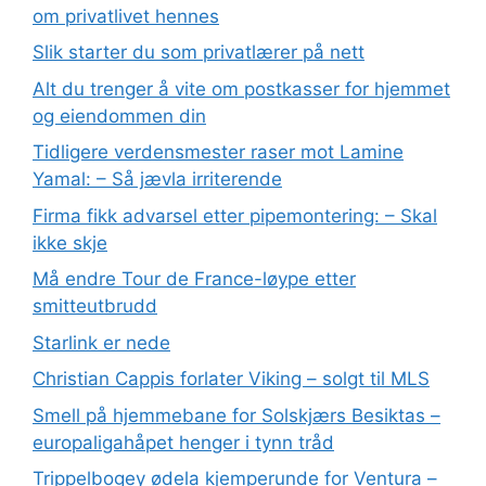
om privatlivet hennes
Slik starter du som privatlærer på nett
Alt du trenger å vite om postkasser for hjemmet
og eiendommen din
Tidligere verdensmester raser mot Lamine
Yamal: – Så jævla irriterende
Firma fikk advarsel etter pipemontering: – Skal
ikke skje
Må endre Tour de France-løype etter
smitteutbrudd
Starlink er nede
Christian Cappis forlater Viking – solgt til MLS
Smell på hjemmebane for Solskjærs Besiktas –
europaligahåpet henger i tynn tråd
Trippelbogey ødela kjemperunde for Ventura –