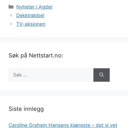
Kategorier
Nyheter i Agder
Dekktrøbbel
TV-aksjonen
Søk på Nettstart.no:
Søk
etter:
Siste innlegg
Caroline Graham Hansens kjæreste – det vi vet