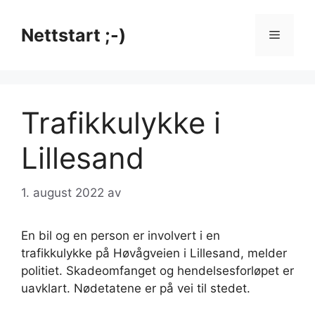
Hopp
til
Nettstart ;-)
Meny
innhold
Trafikkulykke i
Lillesand
1. august 2022
av
En bil og en person er involvert i en
trafikkulykke på Høvågveien i Lillesand, melder
politiet. Skadeomfanget og hendelsesforløpet er
uavklart. Nødetatene er på vei til stedet.