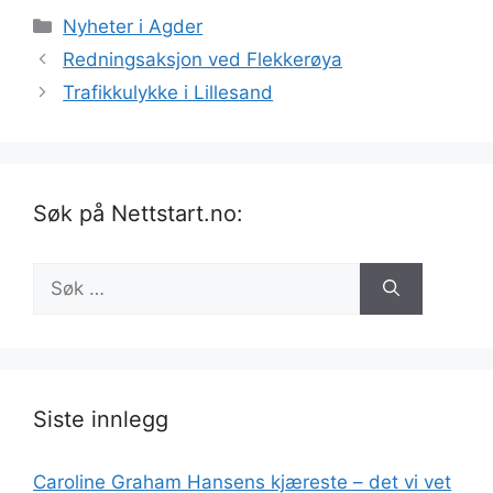
Kategorier
Nyheter i Agder
Redningsaksjon ved Flekkerøya
Trafikkulykke i Lillesand
Søk på Nettstart.no:
Søk
etter:
Siste innlegg
Caroline Graham Hansens kjæreste – det vi vet