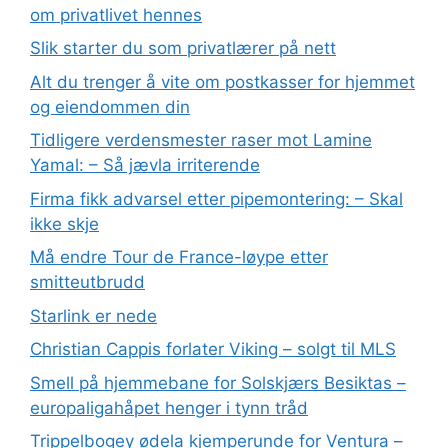
om privatlivet hennes
Slik starter du som privatlærer på nett
Alt du trenger å vite om postkasser for hjemmet
og eiendommen din
Tidligere verdensmester raser mot Lamine
Yamal: – Så jævla irriterende
Firma fikk advarsel etter pipemontering: – Skal
ikke skje
Må endre Tour de France-løype etter
smitteutbrudd
Starlink er nede
Christian Cappis forlater Viking – solgt til MLS
Smell på hjemmebane for Solskjærs Besiktas –
europaligahåpet henger i tynn tråd
Trippelbogey ødela kjemperunde for Ventura –