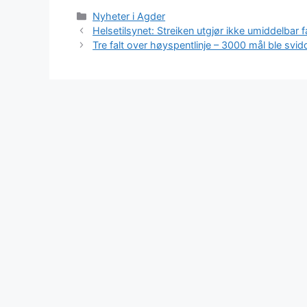
Kategorier
Nyheter i Agder
Helsetilsynet: Streiken utgjør ikke umiddelbar fa
Tre falt over høyspentlinje – 3000 mål ble svid