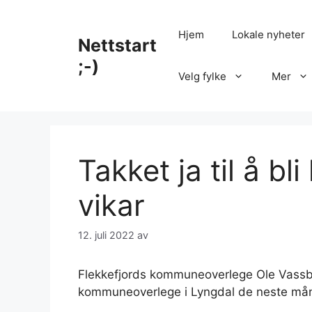
Hopp
til
Hjem
Lokale nyheter
Nettstart
innhold
;-)
Velg fylke
Mer
Takket ja til å 
vikar
12. juli 2022
av
Flekkefjords kommuneoverlege Ole Vassbø s
kommuneoverlege i Lyngdal de neste må