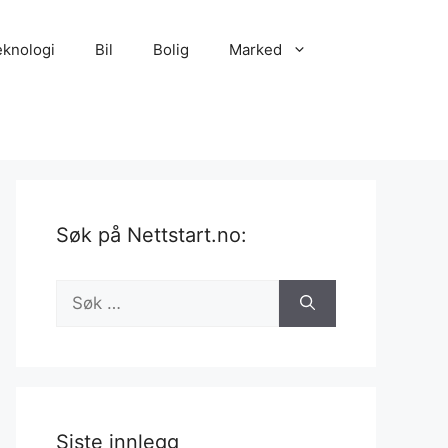
eknologi
Bil
Bolig
Marked
Søk på Nettstart.no:
Søk
etter:
Siste innlegg