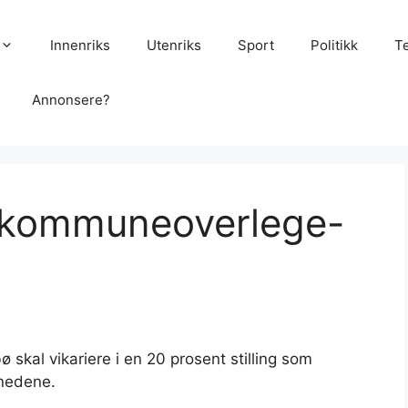
Innenriks
Utenriks
Sport
Politikk
T
Annonsere?
bli kommuneoverlege-
kal vikariere i en 20 prosent stilling som
nedene.