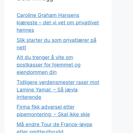
Caroline Graham Hansens
kjæreste – det vi vet om privatlivet
hennes
Slik starter du som privatlærer på
nett
Alt du trenger å vite om
postkasser for hjemmet og
eiendommen din
Tidligere verdensmester raser mot
Lamine Yamal: – Så jævla
irriterende
Firma fikk advarsel etter
pipemontering: – Skal ikke skje
Må endre Tour de France-løype
etter smitteutbrudd