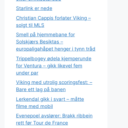
Starlink er nede
Christian Cappis forlater Viking –
solgt til MLS
Smell på hjemmebane for
Solskjærs Besiktas –
europaligahåpet henger i tynn tråd
Trippelbogey ødela kjemperunde
for Ventura – gikk likevel fem
under par
Viking med utrolig scoringsfest: –
Bare ett lag på banen
Lerkendal gikk i svart – måtte
filme med mobil
Evenepoel avslører: Brakk ribbein
rett før Tour de France