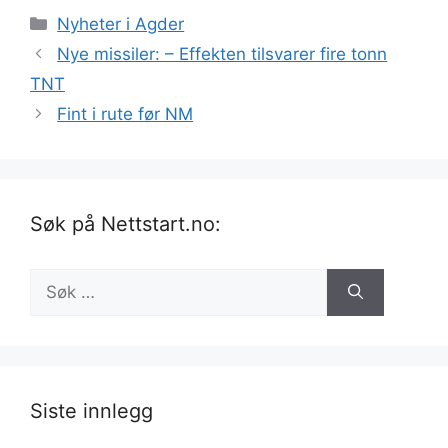
Kategorier
Nyheter i Agder
Nye missiler: – Effekten tilsvarer fire tonn
TNT
Fint i rute før NM
Søk på Nettstart.no:
Søk
etter:
Siste innlegg