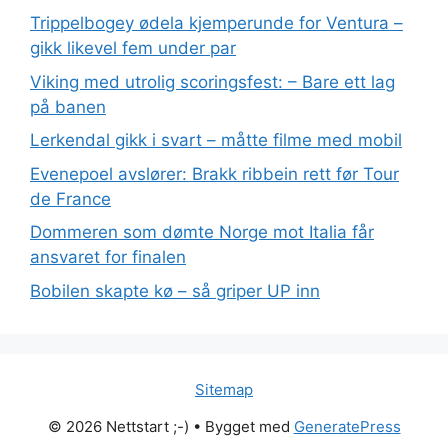
Trippelbogey ødela kjemperunde for Ventura –
gikk likevel fem under par
Viking med utrolig scoringsfest: – Bare ett lag
på banen
Lerkendal gikk i svart – måtte filme med mobil
Evenepoel avslører: Brakk ribbein rett før Tour
de France
Dommeren som dømte Norge mot Italia får
ansvaret for finalen
Bobilen skapte kø – så griper UP inn
Sitemap
© 2026 Nettstart ;-)
• Bygget med
GeneratePress