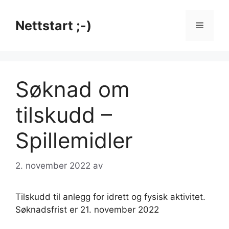
Hopp
til
Nettstart ;-)
Meny
innhold
Søknad om
tilskudd –
Spillemidler
2. november 2022
av
Tilskudd til anlegg for idrett og fysisk aktivitet.
Søknadsfrist er 21. november 2022