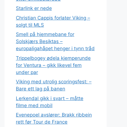
Starlink er nede
Christian Cappis forlater Viking –
solgt til MLS
Smell på hjemmebane for
Solskjærs Besiktas –
europaligahåpet henger i tynn tråd
Trippelbogey ødela kjemperunde
for Ventura – gikk likevel fem
under par
Viking med utrolig scoringsfest: –
Bare ett lag på banen
Lerkendal gikk i svart – måtte
filme med mobil
Evenepoel avslører: Brakk ribbein
rett før Tour de France