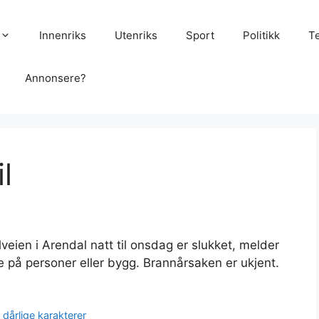
Innenriks
Utenriks
Sport
Politikk
T
Annonsere?
l
eien i Arendal natt til onsdag er slukket, melder
e på personer eller bygg. Brannårsaken er ukjent.
dårlige karakterer