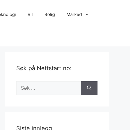
eknologi
Bil
Bolig
Marked
Søk på Nettstart.no:
Søk
etter:
Siste innlegg