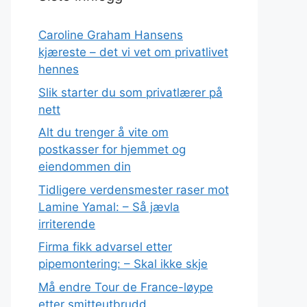
Caroline Graham Hansens
kjæreste – det vi vet om privatlivet
hennes
Slik starter du som privatlærer på
nett
Alt du trenger å vite om
postkasser for hjemmet og
eiendommen din
Tidligere verdensmester raser mot
Lamine Yamal: – Så jævla
irriterende
Firma fikk advarsel etter
pipemontering: – Skal ikke skje
Må endre Tour de France-løype
etter smitteutbrudd