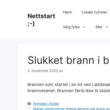
Hopp
til
Hjem
Lokale nyheter
Nettstart
innhold
;-)
Velg fylke
Mer
Slukket brann i bi
2. november 2022
av
Brannen som startet i en bil ved Løddesølv
brannvesenet. Brannen førte ikke til skad
Kategorier
Nyheter i Agder
Mener ungdommer drepte læreren på grunn av 