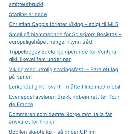
smitteutbrudd
Starlink er nede
Christian Cappis forlater Viking – solgt til MLS
Smell på hjemmebane for Solskjærs Besiktas –
europaligahåpet henger i tynn tråd
Trippelbogey ødela kjemperunde for Ventura –
gikk likevel fem under par
Viking med utrolig scoringsfest: – Bare ett lag
på banen
Lerkendal gikk i svart – måtte filme med mobil
Evenepoel avslører: Brakk ribbein rett før Tour
de France
Dommeren som dømte Norge mot Italia får
ansvaret for finalen
Bobilen skapte kø – så griper UP inn