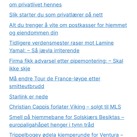
om privatlivet hennes
Slik starter du som privatlærer på nett
Alt du trenger å vite om postkasser for hjemmet
og eiendommen din
Tidligere verdensmester raser mot Lamine
Yamal: – Så jævla irriterende
Firma fikk advarsel etter pipemontering: – Skal
ikke skje
Må endre Tour de France-løype etter
smitteutbrudd
Starlink er nede
Christian Cappis forlater Viking – solgt til MLS
Smell på hjemmebane for Solskjærs Besiktas –
europaligahåpet henger i tynn tråd
Trippelbogey ødela kjemperunde for Ventura –