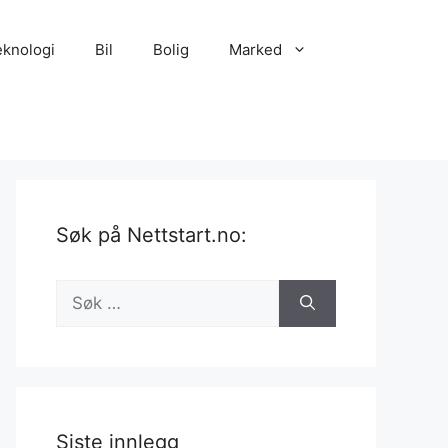
eknologi
Bil
Bolig
Marked
Søk på Nettstart.no:
Søk
etter:
Siste innlegg