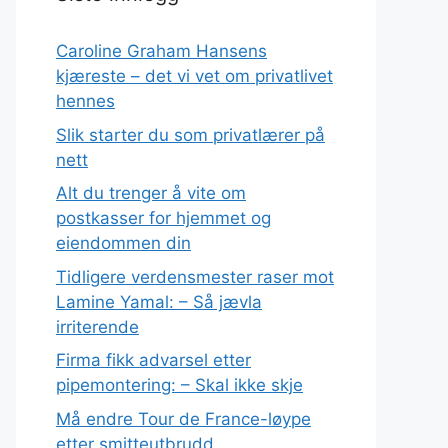
Caroline Graham Hansens
kjæreste – det vi vet om privatlivet
hennes
Slik starter du som privatlærer på
nett
Alt du trenger å vite om
postkasser for hjemmet og
eiendommen din
Tidligere verdensmester raser mot
Lamine Yamal: – Så jævla
irriterende
Firma fikk advarsel etter
pipemontering: – Skal ikke skje
Må endre Tour de France-løype
etter smitteutbrudd