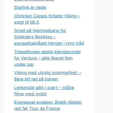
Starlink er nede
Christian Cappis forlater Viking –
solgt til MLS
Smell på hjemmebane for
Solskjærs Besiktas –
europaligahåpet henger i tynn tråd
Trippelbogey ødela kjemperunde
for Ventura – gikk likevel fem
under par
Viking med utrolig scoringsfest: –
Bare ett lag på banen
Lerkendal gikk i svart – måtte
filme med mobil
Evenepoel avslører: Brakk ribbein
rett før Tour de France