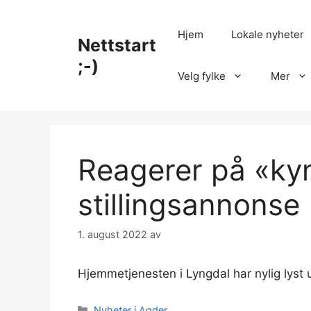
Hopp
til
Hjem
Lokale nyheter
Nettstart
innhold
;-)
Velg fylke
Mer
Reagerer på «ky
stillingsannonse
1. august 2022
av
Hjemmetjenesten i Lyngdal har nylig lyst ut
Kategorier
Nyheter i Agder