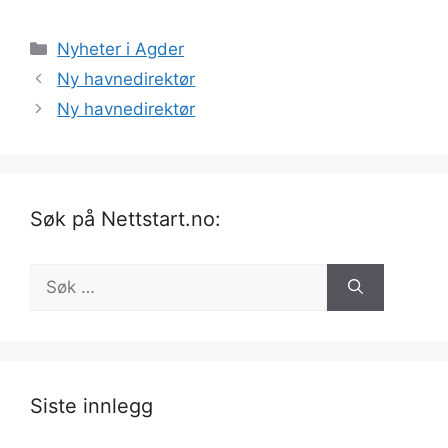
Kategorier
Nyheter i Agder
Ny havnedirektør
Ny havnedirektør
Søk på Nettstart.no:
Søk
etter:
Siste innlegg