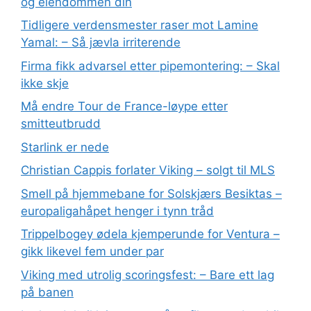
og eiendommen din
Tidligere verdensmester raser mot Lamine
Yamal: – Så jævla irriterende
Firma fikk advarsel etter pipemontering: – Skal
ikke skje
Må endre Tour de France-løype etter
smitteutbrudd
Starlink er nede
Christian Cappis forlater Viking – solgt til MLS
Smell på hjemmebane for Solskjærs Besiktas –
europaligahåpet henger i tynn tråd
Trippelbogey ødela kjemperunde for Ventura –
gikk likevel fem under par
Viking med utrolig scoringsfest: – Bare ett lag
på banen