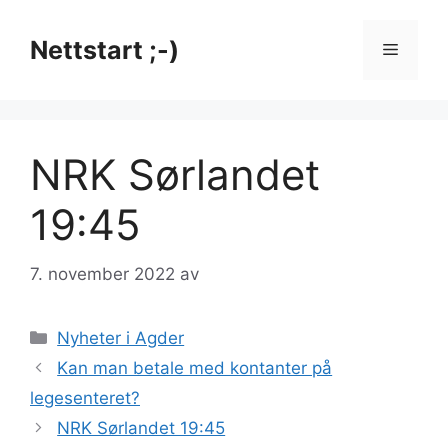
Hopp
til
Nettstart ;-)
Meny
innhold
NRK Sørlandet
19:45
7. november 2022
av
Kategorier
Nyheter i Agder
Kan man betale med kontanter på
legesenteret?
NRK Sørlandet 19:45